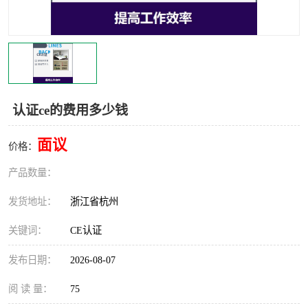
交通运输服务认证
CCRC认证
ISO9001认证
ISO14001认证
ISO认证
OHSAS18001认证
认证ce的费用多少钱
CCC认证
CE认证
面议
价格：
TS16949认证
CQC志愿认证
产品数量：
iso22000认证
iso体系认证
发货地址：
浙江省杭州
ISO27001信息安全认证
关键词：
CE认证
发布日期：
2026-08-07
阅 读 量：
75