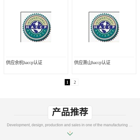
供应余杭haccp认证
供应萧山haccp认证
1
2
产品推荐
Development, design, production and sales in one of the manufacturing enterprises