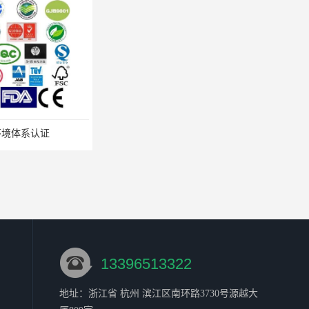
环境体系认证
ISO9001认证流程
13396513322
地址：浙江省 杭州 滨江区南环路3730号源越大