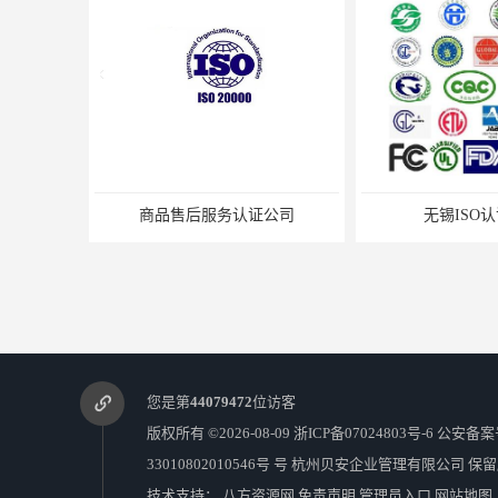
商品售后服务认证公司
无锡ISO认
您是第
44079472
位访客
版权所有 ©2026-08-09
浙ICP备07024803号-6
公安备案
33010802010546号 号
杭州贝安企业管理有限公司
保留
技术支持：
八方资源网
免责声明
管理员入口
网站地图