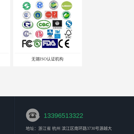
SO认证机构
苏州ISO9001认证咨询
13396513322
地址：浙江省 杭州 滨江区南环路3730号源越大