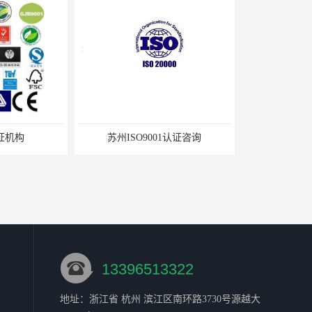
9001认证咨询
ISO环境体系认证
13396513322
地址：浙江省 杭州 滨江区南环路3730号源越大