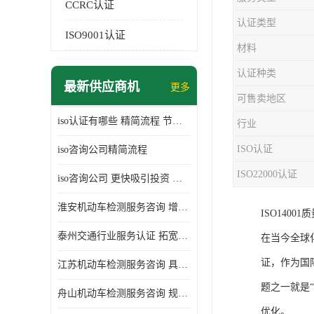
CCRC认证
认证类型
ISO9001认证
材料
认证种类
最新供应商机
更多
可售卖地区
iso认证有哪些 精简流程 节省企业运营成本
行业
ISO认证
iso咨询公司精简流程
ISO22000认证
iso咨询公司 更快吸引投资 节省企业运营成本
淮安机动车检测服务咨询 增加竞争力 可获得更多业务机会
ISO140
泰州交通行业服务认证 拓宽可业务范围 提高客户对企业满意度
在当今全球
证，作为国
江苏机动车检测服务咨询 具有社会效益 是企业综合实力的体现
题之一就是
舟山机动车检测服务咨询 规范管理技术 具备市场竞争能力
优化。