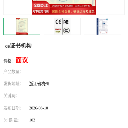
交通运输服务认证
CCRC认证
ISO9001认证
ISO14001认证
ISO认证
OHSAS18001认证
ce证书机构
CCC认证
CE认证
面议
价格：
TS16949认证
CQC志愿认证
产品数量：
iso22000认证
iso体系认证
发货地址：
浙江省杭州
ISO27001信息安全认证
关键词：
发布日期：
2026-08-10
阅 读 量：
102