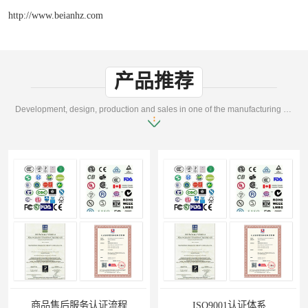
http://www.beianhz.com
产品推荐
Development, design, production and sales in one of the manufacturing enterprises
商品售后服务认证流程
ISO9001认证体系