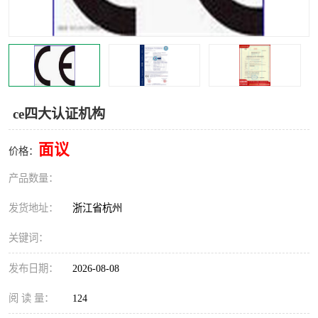
交通运输服务认证
CCRC认证
ISO9001认证
ISO14001认证
ISO认证
OHSAS18001认证
ce四大认证机构
CCC认证
CE认证
面议
价格：
TS16949认证
CQC志愿认证
产品数量：
iso22000认证
iso体系认证
发货地址：
浙江省杭州
ISO27001信息安全认证
关键词：
发布日期：
2026-08-08
阅 读 量：
124