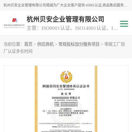
杭州贝安企业管理有限公司竭诚为广大企业客户提供:45001认证,商品售后服务认证,CE认证,知识产权体系认证,iso体系认证等服务,公司提供一条认证服务,方便快捷.
杭州贝安企业管理有限公司
主营：ISO9001认证、ISO14001认证、ISO认证、ISO22000认证、ISO/TS16949认证,FSC森林认证
当前位置：
首页
>
供应商机
>
常规投标加分服务项目
> 零碳工厂验
商品售后服务认证
常规投标加分服务项目
厂认证多长时间
专业资质评价证书(1)
ISO9000
ISO14000
45001认证
GJB 9001C-2017
知识产权体系认证
工程承包
交通运输服务
ITSS认证
消防设施工程专业承包