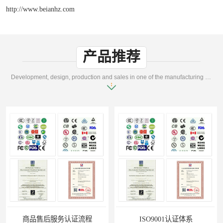
http://www.beianhz.com
产品推荐
Development, design, production and sales in one of the manufacturing enterprises
服务认证流程
ISO9001认证体系