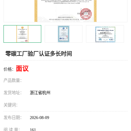
交通运输服务认证
CCRC认证
ISO9001认证
ISO14001认证
ISO认证
OHSAS18001认证
CCC认证
CE认证
零碳工厂验厂认证多长时间
TS16949认证
CQC志愿认证
面议
价格：
iso22000认证
iso体系认证
产品数量：
ISO27001信息安全认证
发货地址：
浙江省杭州
关键词：
发布日期：
2026-08-09
阅 读 量：
161