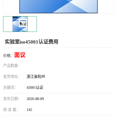
交通运输服务认证
CCRC认证
ISO9001认证
ISO14001认证
ISO认证
OHSAS18001认证
实验室iso45001认证费用
CCC认证
CE认证
面议
价格：
TS16949认证
CQC志愿认证
产品数量：
iso22000认证
iso体系认证
发货地址：
浙江省杭州
ISO27001信息安全认证
关键词：
45001认证
发布日期：
2026-08-09
阅 读 量：
145