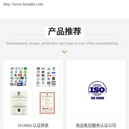
http://www.beianhz.com
产品推荐
Development, design, production and sales in one of the manufacturing enterprises
系
商品售后服务认证公司