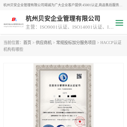
杭州贝安企业管理有限公司竭诚为广大企业客户提供:45001认证,商品售后服务认证,CE认证,知识产权体系认证,iso体系认证等服务,公司提供一条认证服务,方便快捷.
杭州贝安企业管理有限公司
主营：ISO9001认证、ISO14001认证、ISO认证、ISO22000认证、ISO/TS16949认证,FSC森林认证
当前位置：
首页
>
供应商机
>
常规投标加分服务项目
> HACCP认证
商品售后服务认证
常规投标加分服务项目
机构有哪些
专业资质评价证书(1)
ISO9000
ISO14000
45001认证
GJB 9001C-2017
知识产权体系认证
工程承包
交通运输服务
ITSS认证
消防设施工程专业承包