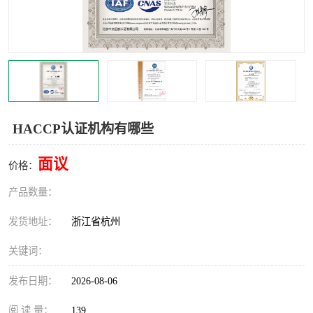
交通运输服务认证
CCRC认证
ISO9001认证
ISO14001认证
ISO认证
OHSAS18001认证
CCC认证
CE认证
HACCP认证机构有哪些
TS16949认证
CQC志愿认证
面议
价格：
iso22000认证
iso体系认证
产品数量：
ISO27001信息安全认证
发货地址：
浙江省杭州
关键词：
发布日期：
2026-08-06
阅 读 量：
139