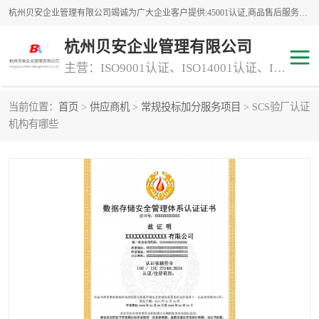
杭州贝安企业管理有限公司竭诚为广大企业客户提供:45001认证,商品售后服务认证,CE认证,知识产权体系认证,iso体系认证等服务,公司提供一条认证服务,方便快捷.
杭州贝安企业管理有限公司
主营：ISO9001认证、ISO14001认证、ISO认证、ISO22000认证、ISO/TS16949认证,FSC森林认证
当前位置：
首页
>
供应商机
>
常规投标加分服务项目
> SCS验厂认证
商品售后服务认证
常规投标加分服务项目
机构有哪些
专业资质评价证书(1)
ISO9000
ISO14000
45001认证
GJB 9001C-2017
知识产权体系认证
工程承包
交通运输服务
ITSS认证
消防设施工程专业承包