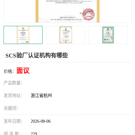
交通运输服务认证
CCRC认证
ISO9001认证
ISO14001认证
ISO认证
OHSAS18001认证
CCC认证
CE认证
SCS验厂认证机构有哪些
TS16949认证
CQC志愿认证
面议
价格：
iso22000认证
iso体系认证
产品数量：
ISO27001信息安全认证
发货地址：
浙江省杭州
关键词：
发布日期：
2026-08-06
阅 读 量：
229