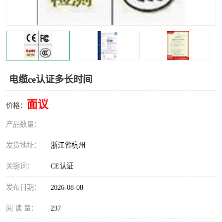
交通运输服务认证
CCRC认证
ISO9001认证
ISO14001认证
ISO认证
OHSAS18001认证
电缆ce认证多长时间
CCC认证
CE认证
面议
价格：
TS16949认证
CQC志愿认证
产品数量：
iso22000认证
iso体系认证
发货地址：
浙江省杭州
ISO27001信息安全认证
关键词：
CE认证
发布日期：
2026-08-08
阅 读 量：
237