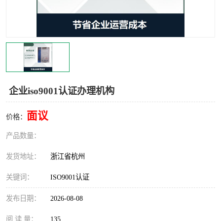
交通运输服务认证
CCRC认证
ISO9001认证
ISO14001认证
ISO认证
OHSAS18001认证
CCC认证
CE认证
企业iso9001认证办理机构
TS16949认证
CQC志愿认证
面议
价格：
iso22000认证
iso体系认证
产品数量：
ISO27001信息安全认证
发货地址：
浙江省杭州
关键词：
ISO9001认证
发布日期：
2026-08-08
阅 读 量：
135