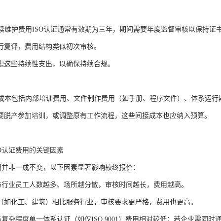
与后续维护费用ISO认证通常有效期为三年，期间需要年度监督审核以保持证
行复评，费用结构类似初次审核。
虑这些持续性支出，以确保持续合规。
隐性成本包括内部培训费用、文件制作费用（如手册、程序文件）、体系运
要脱产参加培训，或调整原有工作流程，这些间接成本也应纳入预算。
SO认证费用的关键因素
费用并非一成不变，以下因素显著影响较终报价：
模与行业员工人数越多、场所越分散，审核时间越长，费用越高。
（如化工、建筑）相比服务行业，审核要求更严格，费用也更高。
与复杂程度单一体系认证（如仅ISO 9001）费用相对较低；若企业需同时通过多个