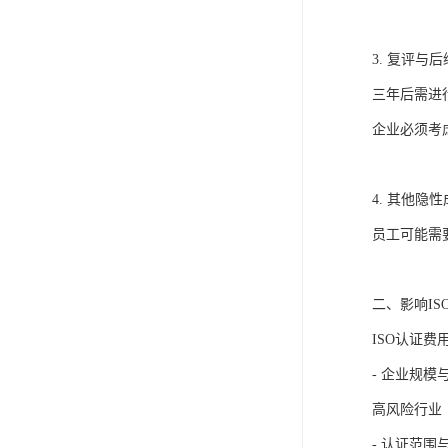
3. 复评
三年后需进
企业必须考
4. 其他
员工可能需
二、影响I
ISO认证
- 企业规
高风险行业
- 认证范围