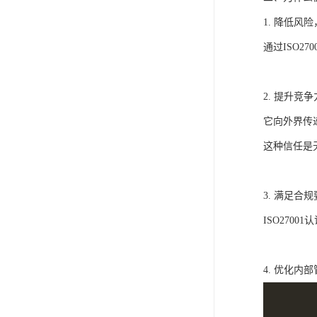
1. 降低
通过ISO2
2. 提升竞
它向外界传
这种信任是
3. 满足
ISO270
4. 优化