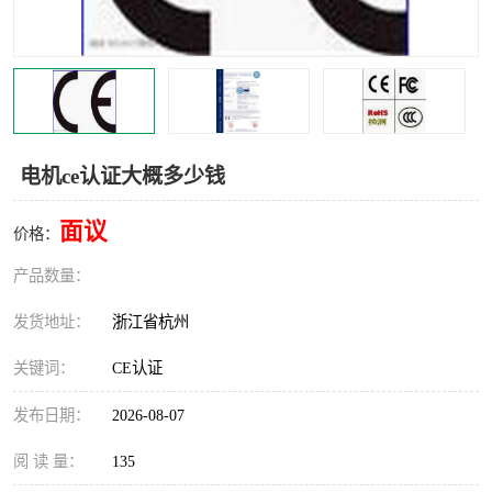
交通运输服务认证
CCRC认证
ISO9001认证
ISO14001认证
ISO认证
OHSAS18001认证
电机ce认证大概多少钱
CCC认证
CE认证
面议
价格：
TS16949认证
CQC志愿认证
产品数量：
iso22000认证
iso体系认证
发货地址：
浙江省杭州
ISO27001信息安全认证
关键词：
CE认证
发布日期：
2026-08-07
阅 读 量：
135