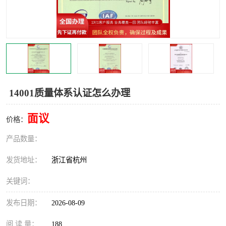
交通运输服务认证
CCRC认证
ISO9001认证
ISO14001认证
ISO认证
OHSAS18001认证
CCC认证
CE认证
14001质量体系认证怎么办理
TS16949认证
CQC志愿认证
面议
价格：
iso22000认证
iso体系认证
产品数量：
ISO27001信息安全认证
发货地址：
浙江省杭州
关键词：
发布日期：
2026-08-09
阅 读 量：
188