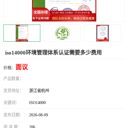
交通运输服务认证
CCRC认证
ISO9001认证
ISO14001认证
ISO认证
OHSAS18001认证
CCC认证
CE认证
iso14000环境管理体系认证需要多少费用
TS16949认证
CQC志愿认证
面议
价格：
iso22000认证
iso体系认证
产品数量：
ISO27001信息安全认证
发货地址：
浙江省杭州
关键词：
ISO14000
发布日期：
2026-08-09
阅 读 量：
206