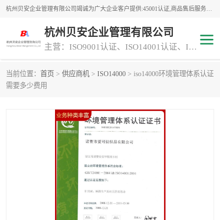
杭州贝安企业管理有限公司竭诚为广大企业客户提供:45001认证,商品售后服务认证,CE认证,知识产权体系认证,iso体系认证等服务,公司提供一条认证服务,方便快捷.
杭州贝安企业管理有限公司
主营：ISO9001认证、ISO14001认证、ISO认证、ISO22000认证、ISO/TS16949认证,FSC森林认证
当前位置：
首页
>
供应商机
>
ISO14000
> iso14000环境管理体系认证
商品售后服务认证
常规投标加分服务项目
需要多少费用
专业资质评价证书(1)
ISO9000
ISO14000
45001认证
GJB 9001C-2017
知识产权体系认证
工程承包
交通运输服务
ITSS认证
消防设施工程专业承包