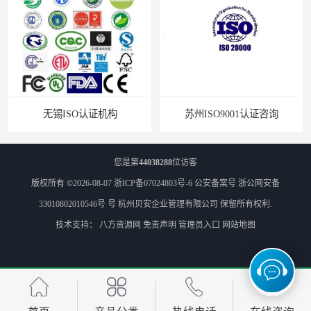
无锡ISO认证机构
苏州ISO9001认证咨询
您是第
44038288
位访客
版权所有 ©2026-08-07
浙ICP备07024803号-6
公安备案号 浙公网安备
33010802010546号 号
杭州贝安企业管理有限公司
保留所有权利.
技术支持：
八方资源网
免责声明
管理员入口
网站地图
ISO环境体系认证
ISO9001认证流程