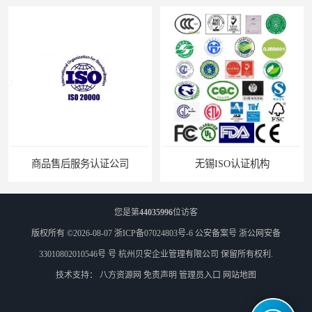
无锡ISO认证机构
苏州ISO9001认证咨询
您是第
44035996
位访客
版权所有 ©2026-08-07
浙ICP备07024803号-6
公安备案号 浙公网安备
33010802010546号 号
杭州贝安企业管理有限公司
保留所有权利.
技术支持：
八方资源网
免责声明
管理员入口
网站地图