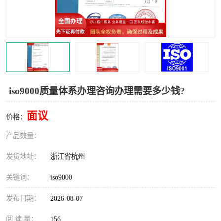
交通运输服务认证
CCRC认证
ISO9001认证
ISO14001认证
ISO认证
OHSAS18001认证
CCC认证
CE认证
iso9000质量体系办理咨询办理需要多少钱?
TS16949认证
CQC志愿认证
面议
价格：
iso22000认证
iso体系认证
产品数量：
ISO27001信息安全认证
发货地址：
浙江省杭州
关键词：
iso9000
发布日期：
2026-08-07
阅 读 量：
156