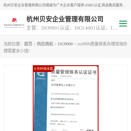
杭州贝安企业管理有限公司竭诚为广大企业客户提供:45001认证,商品售后服务认证,CE认证,知识产权体系认证,iso体系认证等服务,公司提供一条认证服务,方便快捷.
杭州贝安企业管理有限公司
主营：ISO9001认证、ISO14001认证、ISO认证、ISO22000认证、ISO/TS16949认证,FSC森林认证
当前位置：
首页
>
供应商机
>
ISO9000
> iso9000质量体系办理咨询办
商品售后服务认证
常规投标加分服务项目
理需要多少钱?
专业资质评价证书(1)
ISO9000
ISO14000
45001认证
GJB 9001C-2017
知识产权体系认证
工程承包
交通运输服务
ITSS认证
消防设施工程专业承包