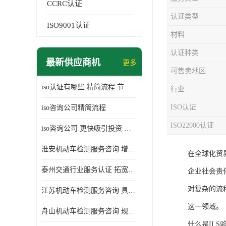
CCRC认证
认证类型
ISO9001认证
材料
认证种类
最新供应商机
更多
可售卖地区
iso认证有哪些 精简流程 节省企业运营成本
行业
ISO认证
iso咨询公司精简流程
ISO22000认证
iso咨询公司 更快吸引投资 节省企业运营成本
淮安机动车检测服务咨询 增加竞争力 可获得更多业务机会
在全球化贸
泰州交通行业服务认证 拓宽可业务范围 提高客户对企业满意度
企业社会责
对复杂的流
江苏机动车检测服务咨询 具有社会效益 是企业综合实力的体现
这一领域。
舟山机动车检测服务咨询 规范管理技术 具备市场竞争能力
什么是ILS