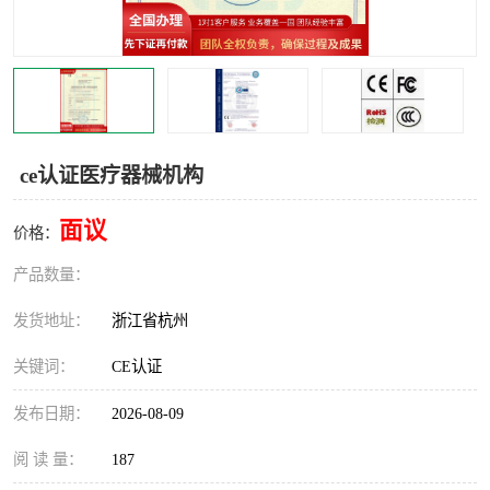
交通运输服务认证
CCRC认证
ISO9001认证
ISO14001认证
ISO认证
OHSAS18001认证
ce认证医疗器械机构
CCC认证
CE认证
面议
价格：
TS16949认证
CQC志愿认证
产品数量：
iso22000认证
iso体系认证
发货地址：
浙江省杭州
ISO27001信息安全认证
关键词：
CE认证
发布日期：
2026-08-09
阅 读 量：
187