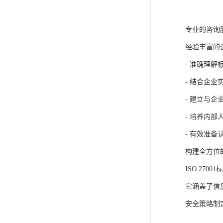
专业的咨询
经验丰富的
- 准确理
- 结合企
- 建立与
- 培养内
- 有效准
构建全方位
ISO 27
它涵盖了信
安全策略制