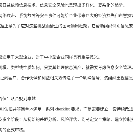
营日益依赖信息技术，信息安全风险也呈现出多样化、复杂化的趋势。
网络攻击、系统故障等安全事件可能给企业带来巨大的经济损失和声誉损
7001标准正是为了应对这些挑战而诞生的国际通用框架，它帮助组织识别信
仅适用于大型企业，对于中小型企业同样具有重要意义。
规模、类型或性质如何，只要其处理信息资产，就需要考虑信息安全管理
7001认证向客户、合作伙伴和利益相关方传递了一个明确信号：该组织重视
价值：从合规到卓越
27001认证并非简单地满足一系列 checklist 要求，而是需要建立一套持续
及多个阶段：从初始的差距分析、风险评估，到制定安全策略、建立控制
构的正式审核。