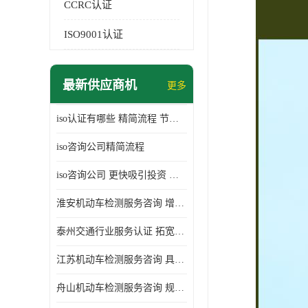
CCRC认证
ISO9001认证
最新供应商机
更多
iso认证有哪些 精简流程 节省企业运营成本
iso咨询公司精简流程
iso咨询公司 更快吸引投资 节省企业运营成本
淮安机动车检测服务咨询 增加竞争力 可获得更多业务机会
泰州交通行业服务认证 拓宽可业务范围 提高客户对企业满意度
江苏机动车检测服务咨询 具有社会效益 是企业综合实力的体现
舟山机动车检测服务咨询 规范管理技术 具备市场竞争能力