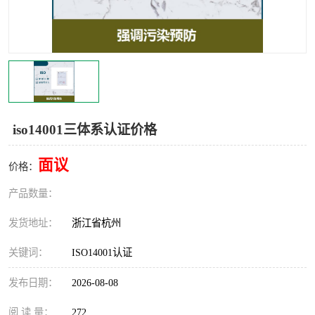
交通运输服务认证
CCRC认证
ISO9001认证
ISO14001认证
ISO认证
OHSAS18001认证
CCC认证
CE认证
iso14001三体系认证价格
TS16949认证
CQC志愿认证
面议
价格：
iso22000认证
iso体系认证
产品数量：
ISO27001信息安全认证
发货地址：
浙江省杭州
关键词：
ISO14001认证
发布日期：
2026-08-08
阅 读 量：
272