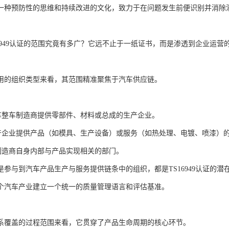
一种预防性的思维和持续改进的文化，致力于在问题发生前便识别并消除
16949认证的范围究竟有多广？它远不止于一纸证书，而是渗透到企业运
用的组织类型来看，其范围精准聚焦于汽车供应链。
：
汽车整车制造商提供零部件、材料或总成的生产企业。
生产企业提供产品（如模具、生产设备）或服务（如热处理、电镀、喷漆）
车制造商自身内部与产品实现相关的部门。
是参与到汽车产品生产与服务提供链条中的组织，都是TS16949认证的潜
个汽车产业建立一个统一的质量管理语言和评估基准。
系覆盖的过程范围来看，它贯穿了产品生命周期的核心环节。