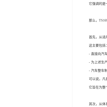
它强调的是
那么，TS
首先，从适
这主要包括
- 直接向
- 为上述
- 汽车整
可以说，凡
它旨在为整
其次，从体