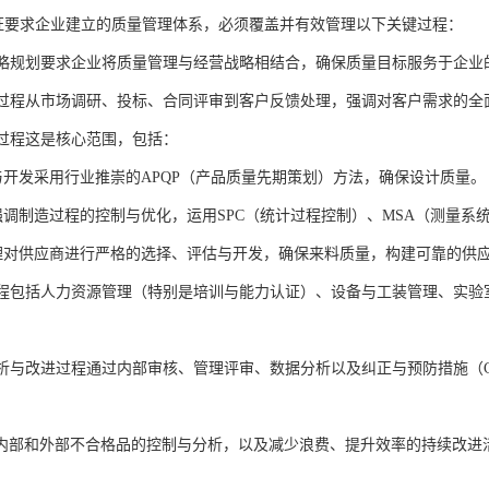
49认证要求企业建立的质量管理体系，必须覆盖并有效管理以下关键过程：
与战略规划要求企业将质量管理与经营战略相结合，确保质量目标服务于企业
导向过程从市场调研、投标、合同评审到客户反馈处理，强调对客户需求的
现过程这是核心范围，包括：
计与开发采用行业推崇的APQP（产品质量先期策划）方法，确保设计质量。
程强调制造过程的控制与优化，运用SPC（统计过程控制）、MSA（测量
管理对供应商进行严格的选择、评估与开发，确保来料质量，构建可靠的供
性过程包括人力资源管理（特别是培训与能力认证）、设备与工装管理、实
、分析与改进过程通过内部审核、管理评审、数据分析以及纠正与预防措施（
内部和外部不合格品的控制与分析，以及减少浪费、提升效率的持续改进