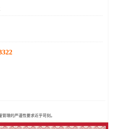
证
3322
量管理的严谨性要求近乎苛刻。