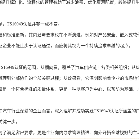
率的提升标准化、流程化的管理有助于减少浪费、优化资源配置，较终提升
，TS16949认证并非一成不变。
展和标准更新，其内涵与要求也在不断演进，例如对产品安全、嵌入式软
证企业不能止步于认证通过，而应将其视为一个持续追求卓越的起点。
TS16949认证的范围，从横向看，覆盖了汽车供应链上各类相关组织；
管理到外部协作的全部关键过程；从效果看，它深刻影响着企业的市场地
仅是一个符合标准的质量体系，更是一种以客户为中心、以预防为基础、
在汽车行业深耕的企业而言，深入理解并成功实践TS16949认证所涵盖
关键一步。
为了满足客户要求，更是企业向内寻求管理精进、向外开拓全球视野的主