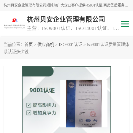
杭州贝安企业管理有限公司竭诚为广大企业客户提供:45001认证,商品售后服务认证,CE认证,知识产权体系认证,iso体系认证等服务,公司提供一条认证服务,方便快捷.
杭州贝安企业管理有限公司
主营：ISO9001认证、ISO14001认证、ISO认证、ISO22000认证、ISO/TS16949认证,FSC森林认证
当前位置：
首页
>
供应商机
>
ISO9001认证
> iso9001认证质量管理体
商品售后服务认证
常规投标加分服务项目
系认证多少钱
专业资质评价证书(1)
ISO9000
ISO14000
45001认证
GJB 9001C-2017
知识产权体系认证
工程承包
交通运输服务
ITSS认证
消防设施工程专业承包