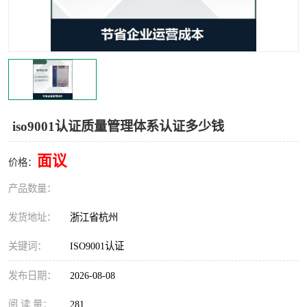
交通运输服务认证
CCRC认证
ISO9001认证
ISO14001认证
ISO认证
OHSAS18001认证
CCC认证
CE认证
iso9001认证质量管理体系认证多少钱
TS16949认证
CQC志愿认证
面议
价格：
iso22000认证
iso体系认证
产品数量：
ISO27001信息安全认证
发货地址：
浙江省杭州
关键词：
ISO9001认证
发布日期：
2026-08-08
阅 读 量：
281