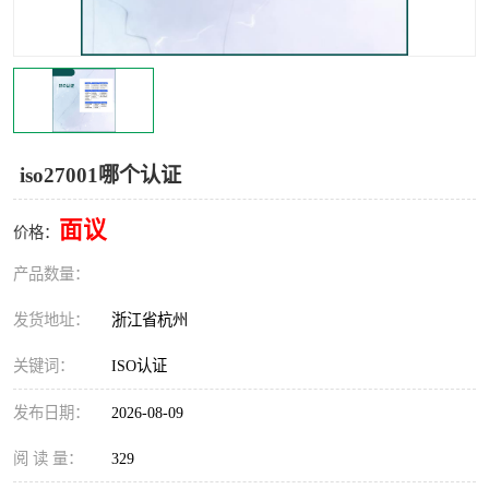
交通运输服务认证
CCRC认证
ISO9001认证
ISO14001认证
ISO认证
OHSAS18001认证
iso27001哪个认证
CCC认证
CE认证
面议
价格：
TS16949认证
CQC志愿认证
产品数量：
iso22000认证
iso体系认证
发货地址：
浙江省杭州
ISO27001信息安全认证
关键词：
ISO认证
发布日期：
2026-08-09
阅 读 量：
329