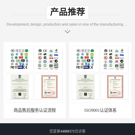
产品推荐
Development, design, production and sales in one of the manufacturing enterprises
认证流程
ISO9001认证体系
您是第
44080371
位访客