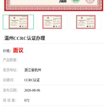
交通运输服务认证
CCRC认证
ISO9001认证
ISO14001认证
ISO认证
OHSAS18001认证
温州CCRC认证办理
CCC认证
CE认证
面议
价格：
TS16949认证
CQC志愿认证
产品数量：
iso22000认证
iso体系认证
发货地址：
浙江省杭州
ISO27001信息安全认证
关键词：
CCRC认证
发布日期：
2026-08-06
阅 读 量：
672