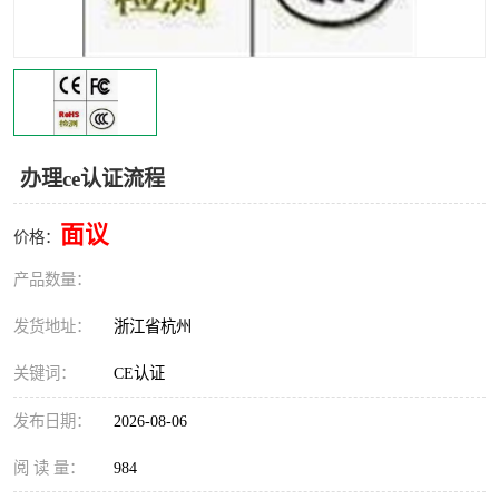
交通运输服务认证
CCRC认证
ISO9001认证
ISO14001认证
ISO认证
OHSAS18001认证
办理ce认证流程
CCC认证
CE认证
面议
价格：
TS16949认证
CQC志愿认证
产品数量：
iso22000认证
iso体系认证
发货地址：
浙江省杭州
ISO27001信息安全认证
关键词：
CE认证
发布日期：
2026-08-06
阅 读 量：
984