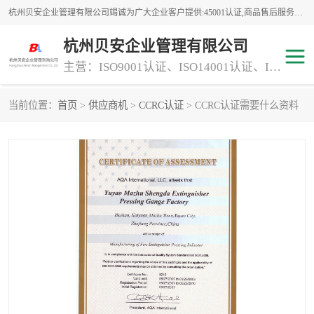
杭州贝安企业管理有限公司竭诚为广大企业客户提供:45001认证,商品售后服务认证,CE认证,知识产权体系认证,iso体系认证等服务,公司提供一条认证服务,方便快捷.
杭州贝安企业管理有限公司
主营：ISO9001认证、ISO14001认证、ISO认证、ISO22000认证、ISO/TS16949认证,FSC森林认证
当前位置：
首页
>
供应商机
>
CCRC认证
> CCRC认证需要什么资料
商品售后服务认证
常规投标加分服务项目
专业资质评价证书(1)
ISO9000
ISO14000
45001认证
GJB 9001C-2017
知识产权体系认证
工程承包
交通运输服务
ITSS认证
消防设施工程专业承包