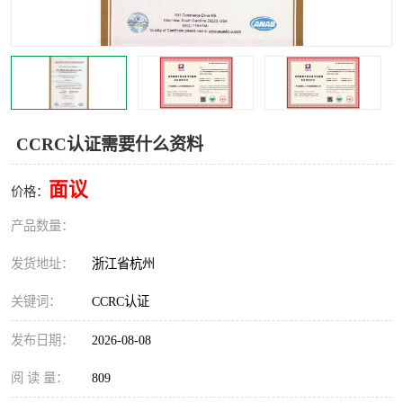
交通运输服务认证
CCRC认证
ISO9001认证
ISO14001认证
ISO认证
OHSAS18001认证
CCRC认证需要什么资料
CCC认证
CE认证
面议
价格：
TS16949认证
CQC志愿认证
产品数量：
iso22000认证
iso体系认证
发货地址：
浙江省杭州
ISO27001信息安全认证
关键词：
CCRC认证
发布日期：
2026-08-08
阅 读 量：
809