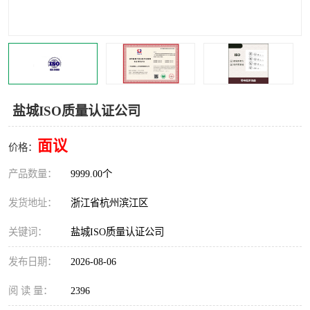
交通运输服务认证
CCRC认证
ISO9001认证
ISO14001认证
ISO认证
OHSAS18001认证
盐城ISO质量认证公司
CCC认证
CE认证
面议
价格：
TS16949认证
CQC志愿认证
产品数量：
9999.00个
iso22000认证
iso体系认证
发货地址：
浙江省杭州滨江区
ISO27001信息安全认证
关键词：
盐城ISO质量认证公司
发布日期：
2026-08-06
阅 读 量：
2396