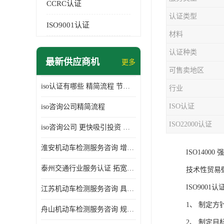
CCRC认证
认证类型
ISO9001认证
材料
认证种类
最新供应商机
更多
可售卖地区
iso认证有哪些 精简流程 节省企业运营成本
行业
ISO认证
iso咨询公司精简流程
ISO22000认证
iso咨询公司 更快吸引投资 节省企业运营成本
淮安机动车检测服务咨询 增加竞争力 可获得更多业务机会
ISO14
泰州交通行业服务认证 拓宽可业务范围 提高客户对企业满意度
技术性贸易
ISO9001
江苏机动车检测服务咨询 具有社会效益 是企业综合实力的体现
1、 制定
舟山机动车检测服务咨询 规范管理技术 具备市场竞争能力
2、 制定