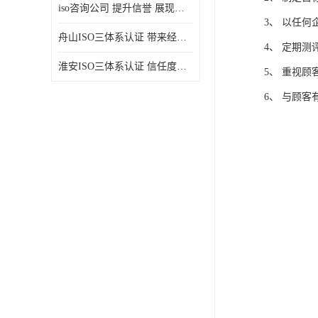
iso咨询公司 提升信誉 展现企业文化
3、 以任
舟山ISO三体系认证 带来经济效益 带来可以信赖的良好印象
4、 定期
淮安ISO三体系认证 信任度增加 具备市场竞争能力
5、 重视
6、 与顾