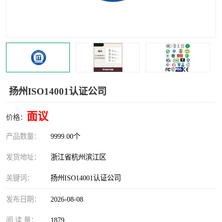
交通运输服务认证
CCRC认证
ISO9001认证
ISO14001认证
ISO认证
OHSAS18001认证
CCC认证
CE认证
扬州ISO14001认证公司
TS16949认证
CQC志愿认证
面议
价格：
iso22000认证
iso体系认证
产品数量：
9999.00个
ISO27001信息安全认证
发货地址：
浙江省杭州滨江区
关键词：
扬州ISO14001认证公司
发布日期：
2026-08-08
阅 读 量：
1879