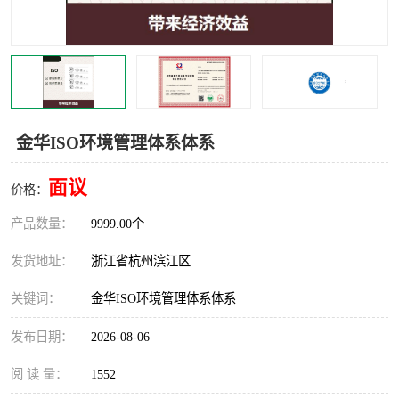
交通运输服务认证
CCRC认证
ISO9001认证
ISO14001认证
ISO认证
OHSAS18001认证
金华ISO环境管理体系体系
CCC认证
CE认证
面议
价格：
TS16949认证
CQC志愿认证
产品数量：
9999.00个
iso22000认证
iso体系认证
发货地址：
浙江省杭州滨江区
ISO27001信息安全认证
关键词：
金华ISO环境管理体系体系
发布日期：
2026-08-06
阅 读 量：
1552