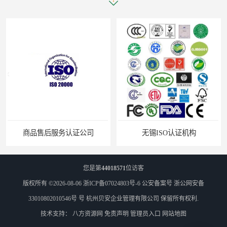
商品售后服务认证公司
无锡ISO认证机构
您是第
44018571
位访客
版权所有 ©2026-08-06
浙ICP备07024803号-6
公安备案号 浙公网安备
33010802010546号 号
杭州贝安企业管理有限公司
保留所有权利.
技术支持：
八方资源网
免责声明
管理员入口
网站地图