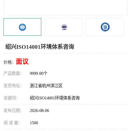
交通运输服务认证
CCRC认证
ISO9001认证
ISO14001认证
ISO认证
OHSAS18001认证
绍兴ISO14001环境体系咨询
CCC认证
CE认证
面议
价格：
TS16949认证
CQC志愿认证
产品数量：
9999.00个
iso22000认证
iso体系认证
发货地址：
浙江省杭州滨江区
ISO27001信息安全认证
关键词：
绍兴ISO14001环境体系咨询
发布日期：
2026-08-06
阅 读 量：
1500