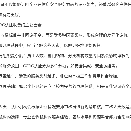
C认证不仅能够证明企业在信息安全服务方面的专业能力，还能增强客户信
供有力支撑。
CRC认证收费的主要因素
证的收费标准并非固定不变，而是受多种因素影响，形成合理的差异化定价
和办理过程中，应当了解这些因素，以便更好地规划预算。
规模与组织复杂度：员工人数、部门结构、分支机构数量等因素会影响审核
认证的服务范围：CCRC认证分为多个分项，如安全集成、安全运维等。
范围越广，涉及的服务类别越多，相应的审核工作和费用也会增加。
现有管理基础：如果企业已经建立了较为完善的管理体系，相关文件记录齐
。
所需人天：认证机构会根据企业情况安排审核员进行现场审核，审核人天数
服务机构的选择：专业咨询机构的服务经验、团队水平和资源整合能力会影