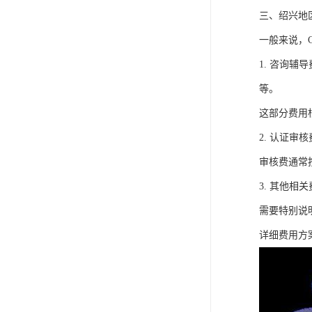
三、绍兴地
一般来说，
1. 咨询
等。
这部分费用
2. 认证
审核费通常
3. 其他
需要特别说
详细费用方