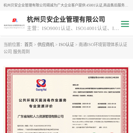
杭州贝安企业管理有限公司竭诚为广大企业客户提供:45001认证,商品售后服务认证,CE认证,知识产权体系认证,iso体系认证等服务,公司提供一条认证服务,方便快捷.
杭州贝安企业管理有限公司
主营：ISO9001认证、ISO14001认证、ISO认证、ISO22000认证、ISO/TS16949认证,FSC森林认证
当前位置：
首页
>
供应商机
>
ISO认证
> 南通ISO环境管理体系认证
商品售后服务认证
常规投标加分服务项目
公司 服务周到
专业资质评价证书(1)
ISO9000
ISO14000
45001认证
GJB 9001C-2017
知识产权体系认证
工程承包
交通运输服务
ITSS认证
消防设施工程专业承包