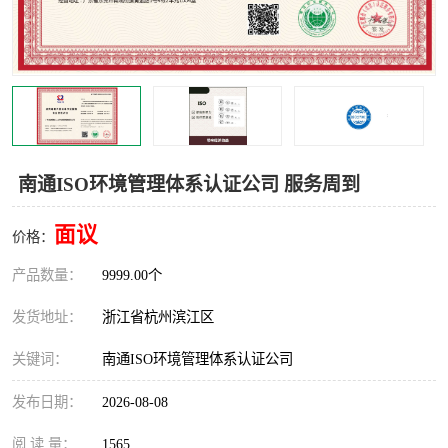
交通运输服务认证
CCRC认证
ISO9001认证
ISO14001认证
ISO认证
OHSAS18001认证
CCC认证
CE认证
南通ISO环境管理体系认证公司 服务周到
TS16949认证
CQC志愿认证
面议
价格：
iso22000认证
iso体系认证
产品数量：
9999.00个
ISO27001信息安全认证
发货地址：
浙江省杭州滨江区
关键词：
南通ISO环境管理体系认证公司
发布日期：
2026-08-08
阅 读 量：
1565