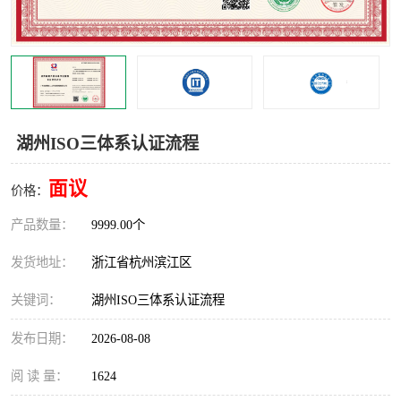
交通运输服务认证
CCRC认证
ISO9001认证
ISO14001认证
ISO认证
OHSAS18001认证
湖州ISO三体系认证流程
CCC认证
CE认证
面议
价格：
TS16949认证
CQC志愿认证
产品数量：
9999.00个
iso22000认证
iso体系认证
发货地址：
浙江省杭州滨江区
ISO27001信息安全认证
关键词：
湖州ISO三体系认证流程
发布日期：
2026-08-08
阅 读 量：
1624