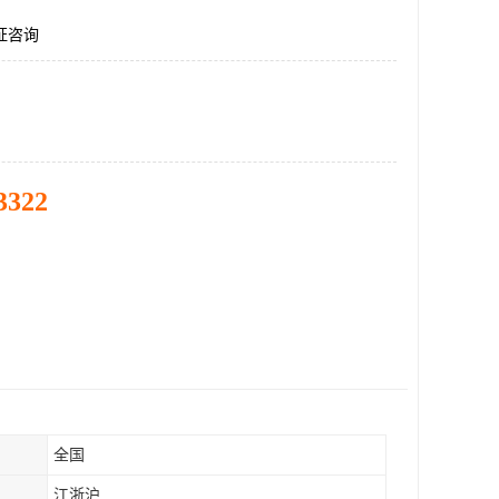
认证咨询
3322
全国
江浙沪