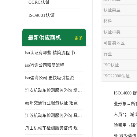
CCRC认证
认证类型
ISO9001认证
材料
认证种类
最新供应商机
更多
可售卖地区
iso认证有哪些 精简流程 节省企业运营成本
行业
ISO认证
iso咨询公司精简流程
ISO22000认证
iso咨询公司 更快吸引投资 节省企业运营成本
淮安机动车检测服务咨询 增加竞争力 可获得更多业务机会
ISO140
泰州交通行业服务认证 拓宽可业务范围 提高客户对企业满意度
业形象→所
人员*； 
江苏机动车检测服务咨询 具有社会效益 是企业综合实力的体现
险费用→降
舟山机动车检测服务咨询 规范管理技术 具备市场竞争能力
处 减少清