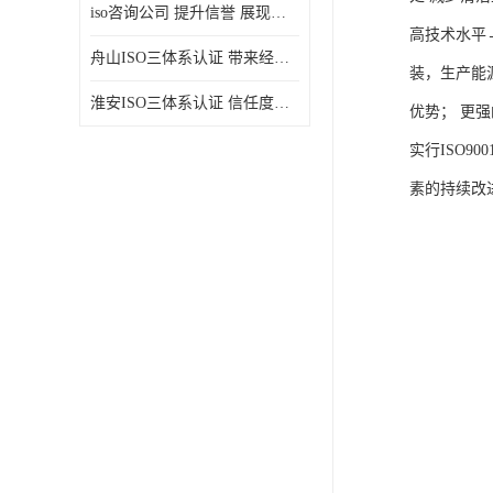
iso咨询公司 提升信誉 展现企业文化
高技术水平
舟山ISO三体系认证 带来经济效益 带来可以信赖的良好印象
装，生产能
淮安ISO三体系认证 信任度增加 具备市场竞争能力
优势； 更
实行ISO9
素的持续改