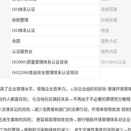
ISO体系认证
适用范围
协助整理
价格实惠
ISO体系认证
用途
全国
服务方式
认证服务业
服务内容
ISO9001质量管理体系认证咨询
ISO14001认证
ISO22000食品安全管理体系认证培训
00 提高了企业管理水平、增强企业竞争力。 a.对企业组织的好处 增强环
有的人都喜欢你； 与当地社区搞好关系→不再由于不必要的摩擦而分散精
减少法律诉讼的风险→减少消费者和部门的法律行动，环境审核帮助发 现和
低发生事故的风险； 更容易取得财政支持→银行借助环境管理体系对企业有
洁工作的费用→废物和污染物排放的减少； 发生灾难性事故的风险减少→在