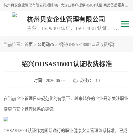
杭州贝安企业管理有限公司竭诚为广大企业客户提供:45001认证,商品售后服务认证,CE认证,知识产权体系认证,iso体系认证等服务,公司提供一条认证服务,方便快捷.
杭州贝安企业管理有限公司
主营：ISO9001认证、ISO14001认证、ISO认证、ISO22000认证、ISO/TS16949认证,FSC森林认证
当前位置：
首页
>
公司动态
> 绍兴OHSAS18001认证收费标准
商品售后服务认证
常规投标加分服务项目
绍兴OHSAS18001认证收费标准
专业资质评价证书(1)
ISO9000
ISO14000
45001认证
时间：2026-06-03
点击次数：210
GJB 9001C-2017
知识产权体系认证
在当前企业管理日益规范化的背景下，越来越多的企业开始关注职业
健康与安全管理体系的建设。
工程承包
交通运输服务
ITSS认证
消防设施工程专业承包
OHSAS18001认证作为国际通行的职业健康安全管理体系标准，已成