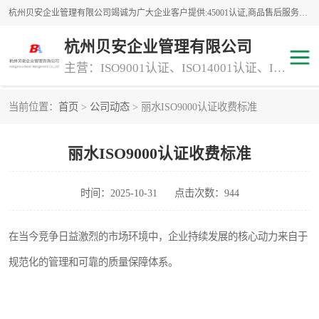
杭州贝安企业管理有限公司竭诚为广大企业客户提供:45001认证,商品售后服务认证,CE认证,知识产权体系认证,iso体系认证等服务,公司提供一条认证服务,方便快捷.
杭州贝安企业管理有限公司
主营：ISO9001认证、ISO14001认证、ISO认证、ISO22000认证、ISO/TS16949认证,FSC森林认证
当前位置：
首页
>
公司动态
> 丽水ISO9000认证收费标准
商品售后服务认证
常规投标加分服务项目
丽水ISO9000认证收费标准
专业资质评价证书(1)
ISO9000
ISO14000
45001认证
时间：2025-10-31
点击次数：944
GJB 9001C-2017
知识产权体系认证
在当今竞争日益激烈的市场环境中，企业持续发展的核心动力来自于
规范化的管理和可靠的质量保障体系。
工程承包
交通运输服务
ITSS认证
消防设施工程专业承包