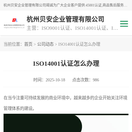
杭州贝安企业管理有限公司竭诚为广大企业客户提供:45001认证,商品售后服务认证,CE认证,知识产权体系认证,iso体系认证等服务,公司提供一条认证服务,方便快捷.
杭州贝安企业管理有限公司
主营：ISO9001认证、ISO14001认证、ISO认证、ISO22000认证、ISO/TS16949认证,FSC森林认证
当前位置：
首页
>
公司动态
> ISO14001认证怎么办理
商品售后服务认证
常规投标加分服务项目
ISO14001认证怎么办理
专业资质评价证书(1)
ISO9000
ISO14000
45001认证
时间：2025-10-18
点击次数：986
GJB 9001C-2017
知识产权体系认证
在当今注重可持续发展的商业环境中，越来越多的企业开始关注环境
管理体系的建设。
工程承包
交通运输服务
ITSS认证
消防设施工程专业承包